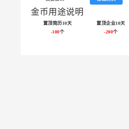
金币用途说明
置顶简历10天
置顶企业10天
-100
个
-200
个