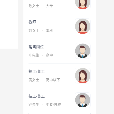
欧女士
·
大专
教师
刘女士
·
本科
销售岗位
叶先生
·
高中
技工/普工
黄女士
·
高中以下
技工/普工
钟先生
·
中专/技校